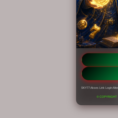
SKY77 Akses Link Login Alte
© COPYRIGHT 